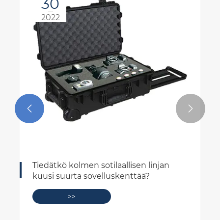
08
2024


Muovikalastuskoteloiden nousu ja
vaikutus
>>