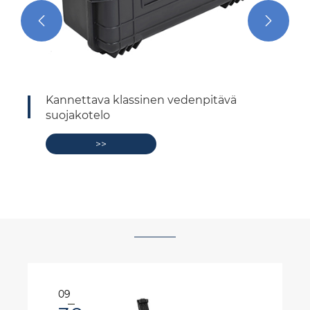


Iskunkestävä Classic vedenpitävä
suojakotelo
>>
10