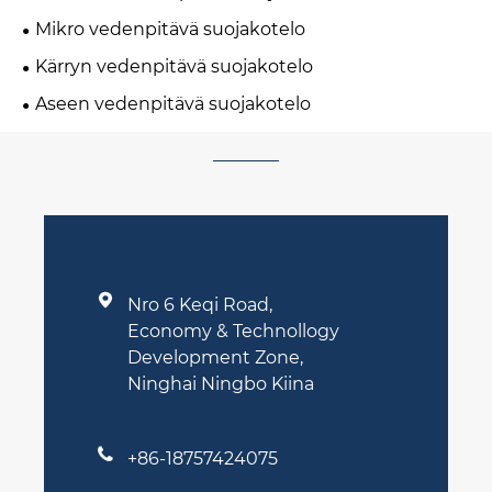
Mikro vedenpitävä suojakotelo
Kärryn vedenpitävä suojakotelo
Aseen vedenpitävä suojakotelo

Nro 6 Keqi Road,
Economy & Technollogy
Development Zone,
Ninghai Ningbo Kiina

+86-18757424075