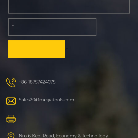
>
+86-18757424075
Sales20@meijiatools.com
Nro 6 Keqi Road, Economy & Technollogy