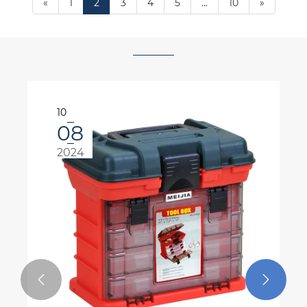
«
1
2
3
4
5
...
10
»
10
08
2024

