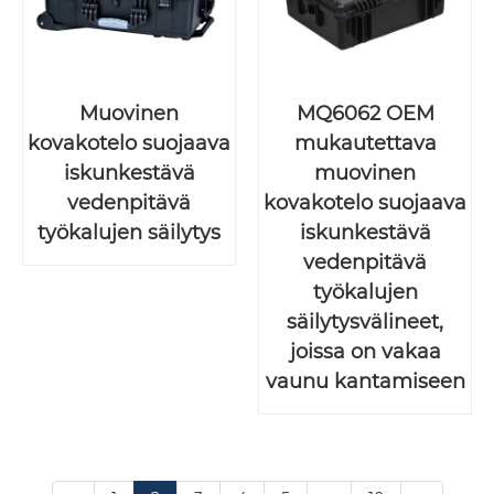
Muovinen
MQ6062 OEM
kovakotelo suojaava
mukautettava
iskunkestävä
muovinen
vedenpitävä
kovakotelo suojaava
työkalujen säilytys
iskunkestävä
vedenpitävä
työkalujen
säilytysvälineet,
joissa on vakaa
vaunu kantamiseen